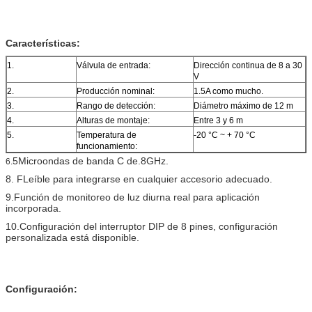
Características:
1.
Válvula de entrada:
Dirección continua de 8 a 30
V
2.
Producción nominal:
1.5A como mucho.
3.
Rango de detección:
Diámetro máximo de 12 m
4.
Alturas de montaje:
Entre 3 y 6 m
5.
Temperatura de
-20 °C ~ + 70 °C
funcionamiento:
5Microondas de banda C de.8GHz.
6.
8. F
Leíble para integrarse en cualquier accesorio adecuado.
9.
Función de monitoreo de luz diurna real para aplicación
incorporada.
10.
Configuración del interruptor DIP de 8 pines, configuración
personalizada está disponible.
Configuración: