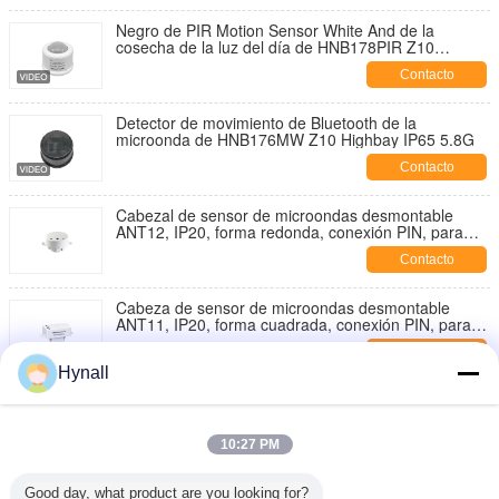
Negro de PIR Motion Sensor White And de la
cosecha de la luz del día de HNB178PIR Z10
Bluetooth
Contacto
Detector de movimiento de Bluetooth de la
microonda de HNB176MW Z10 Highbay IP65 5.8G
Contacto
Cabezal de sensor de microondas desmontable
ANT12, IP20, forma redonda, conexión PIN, para
trabajar con paquetes de energía Hynall (HNS213 /
Contacto
HNS213DL / HNB213DL-ELT)
Cabeza de sensor de microondas desmontable
ANT11, IP20, forma cuadrada, conexión PIN, para
trabajar con paquetes de alimentación de Hynall
Contacto
((HNS213 / HNS213DL / HNB213DL-ELT)
Hynall
Cabeza del sensor PIR de la bahía media
desmontable ANT14, IP20, conexión por cable, para
trabajar con los paquetes de alimentación de Hynall
10:27 PM
Contacto
((HNS213 / HNS213DL / HNB213DL-ELT)
Cabeza de sensor PIR de baja profundidad
Good day, what product are you looking for?